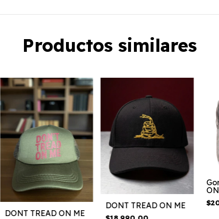
Productos similares
Go
ON 
$2
DONT TREAD ON ME
DONT TREAD ON ME
$18.990,00