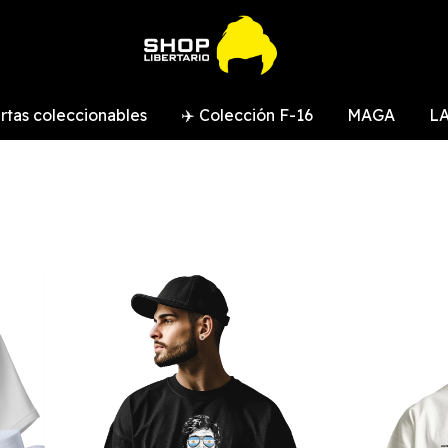
rtas coleccionables
✈️ Colección F-16
MAGA
LA