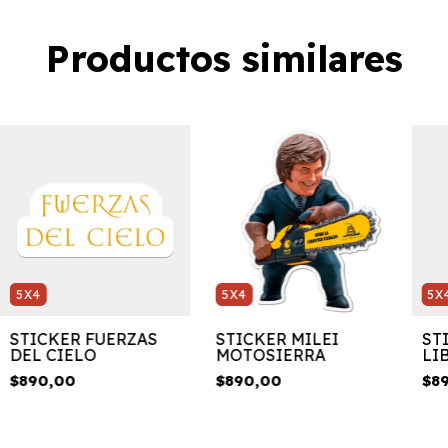
Productos similares
5X4
5X4
5X
STICKER FUERZAS
STICKER MILEI
ST
DEL CIELO
MOTOSIERRA
LI
$890,00
$890,00
$8