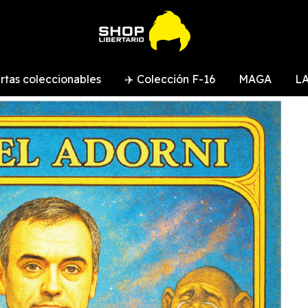
rtas coleccionables
✈️ Colección F-16
MAGA
LA