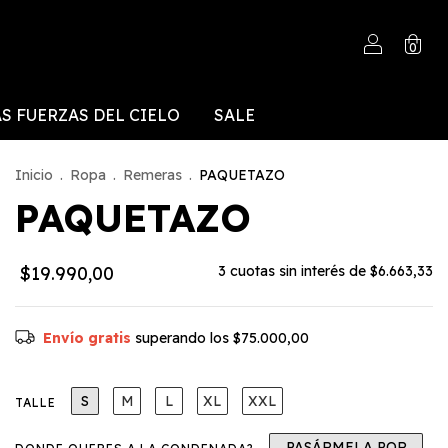
0
S FUERZAS DEL CIELO
SALE
Inicio
.
Ropa
.
Remeras
.
PAQUETAZO
PAQUETAZO
$19.990,00
3
cuotas sin interés de
$6.663,33
Envío gratis
superando los
$75.000,00
S
M
L
XL
XXL
TALLE
PASÁRMELA POR