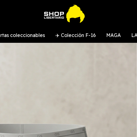
rtas coleccionables
✈️ Colección F-16
MAGA
LA