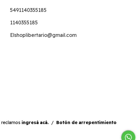
5491140355185
1140355185
Elshoplibertario@gmail.com
a reclamos
ingresá acá.
/
Botón de arrepentimiento