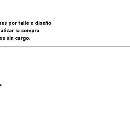
es por talle o diseño
.
nalizar la compra
.
os sin cargo
.
.