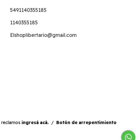
5491140355185
1140355185
Elshoplibertario@gmail.com
a reclamos
ingresá acá.
/
Botón de arrepentimiento