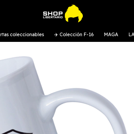
rtas coleccionables
✈️ Colección F-16
MAGA
LA