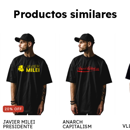
Productos similares
20
%
OFF
JAVIER MILEI
ANARCH
VL
PRESIDENTE
CAPITALISM