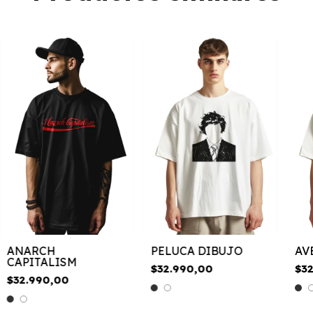
ANARCH
PELUCA DIBUJO
AV
CAPITALISM
$32.990,00
$3
$32.990,00