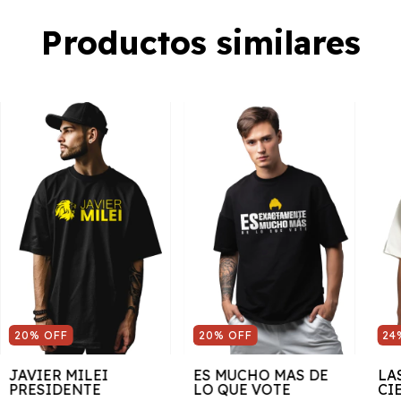
Productos similares
20
%
OFF
20
%
OFF
24
JAVIER MILEI
ES MUCHO MAS DE
LA
PRESIDENTE
LO QUE VOTE
CI