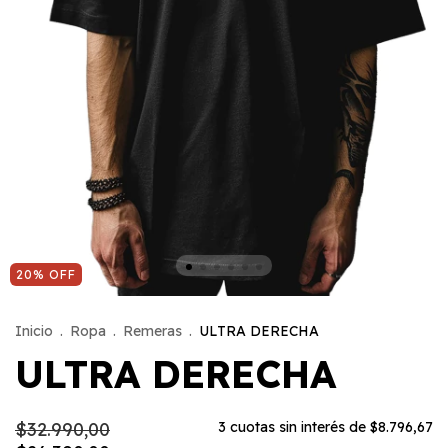
20
%
OFF
Inicio
.
Ropa
.
Remeras
.
ULTRA DERECHA
ULTRA DERECHA
$32.990,00
3
cuotas sin interés de
$8.796,67