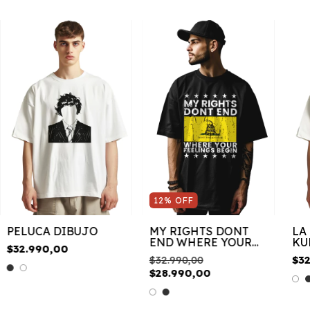
12
%
OFF
PELUCA DIBUJO
MY RIGHTS DONT
LA
END WHERE YOUR
KU
$32.990,00
FEELINGS BEGIN
$32.990,00
$3
$28.990,00