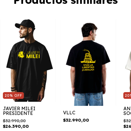
20
%
OFF
20
JAVIER MILEI
AN
VLLC
PRESIDENTE
SO
$32.990,00
$32.990,00
$32
$26.390,00
$2