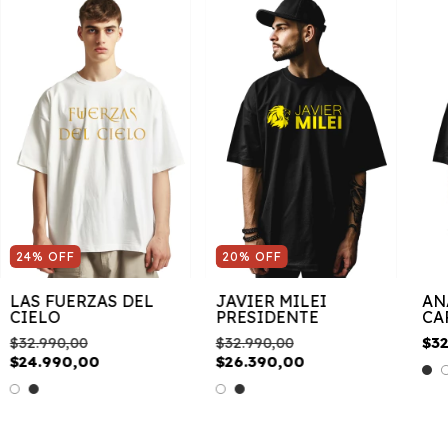
24
%
OFF
20
%
OFF
LAS FUERZAS DEL
JAVIER MILEI
AN
CIELO
PRESIDENTE
CA
$32.990,00
$32.990,00
$3
$24.990,00
$26.390,00