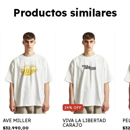
Productos similares
24
%
OFF
AVE MILLER
VIVA LA LIBERTAD
PE
CARAJO
$32.990,00
$3